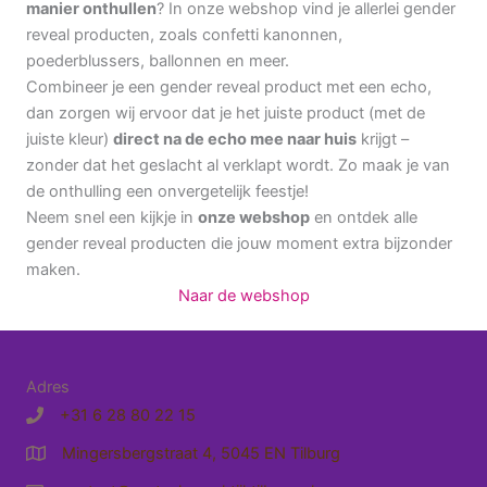
manier onthullen
? In onze webshop vind je allerlei gender
reveal producten, zoals confetti kanonnen,
poederblussers, ballonnen en meer.
Combineer je een gender reveal product met een echo,
dan zorgen wij ervoor dat je het juiste product (met de
juiste kleur)
direct na de echo mee naar huis
krijgt –
zonder dat het geslacht al verklapt wordt. Zo maak je van
de onthulling een onvergetelijk feestje!
Neem snel een kijkje in
onze webshop
en ontdek alle
gender reveal producten die jouw moment extra bijzonder
maken.
Naar de webshop
Adres
+31 6 28 80 22 15
Mingersbergstraat 4, 5045 EN Tilburg
Route naar Pretecho Praktijk Tilburg