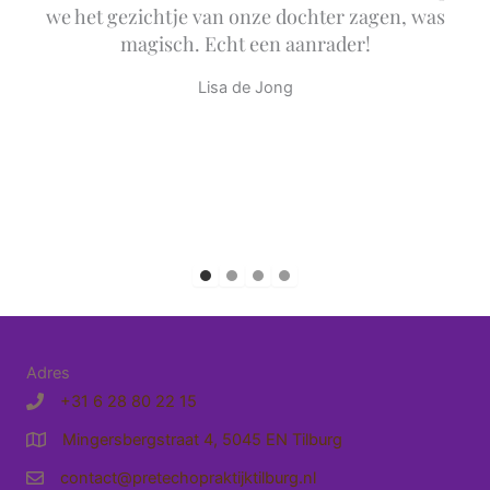
we het gezichtje van onze dochter zagen, was
magisch. Echt een aanrader!
Lisa de Jong
Testimonial Slide 1
Testimonial Slide 2
Testimonial Slide 3
Testimonial Slide 4
Adres
+31 6 28 80 22 15
Mingersbergstraat 4, 5045 EN Tilburg
Route naar Pretecho Praktijk Tilburg
contact@pretechopraktijktilburg.nl
e-mailadres