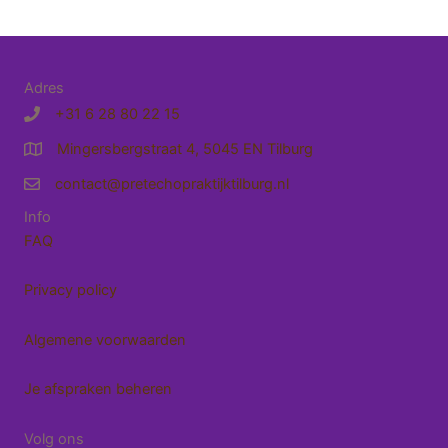
Adres
+31 6 28 80 22 15
Mingersbergstraat 4, 5045 EN Tilburg
Route naar Pretecho Praktijk Tilburg
contact@pretechopraktijktilburg.nl
e-mailadres
Info
FAQ
Privacy policy
Algemene voorwaarden
Je afspraken beheren
Volg ons