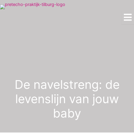
Ga
naar
de
inhoud
De navelstreng: de
levenslijn van jouw
baby