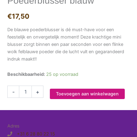
Poederblusser blauw
€
17,50
De blauwe poederblusser is dé must-have voor een
feestelijk en onvergetelijk moment! Deze krachtige mini
blusser zorgt binnen een paar seconden voor een flinke
wolk felblauwe poeder die de lucht vult en gegarandeerd
indruk maakt!!
Beschikbaarheid:
25 op voorraad
Poederblusser
-
+
Toevoegen aan winkelwagen
blauw
aantal
Adres
+31 6 28 80 22 15